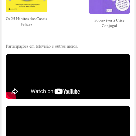
Os 25 Hábitos dos Casais
Sobreviver à Crise
Felizes
Conjugal
Participações em televisão e outros meios.