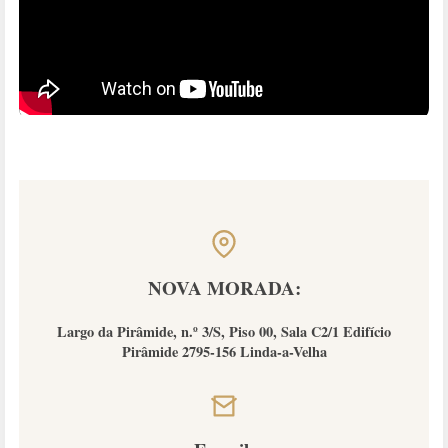
NOVA MORADA:
Largo da Pirâmide, n.º 3/S, Piso 00, Sala C2/1 Edifício
Pirâmide 2795-156 Linda-a-Velha