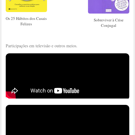
Os 25 Hábitos dos Casais
Sobreviver à Crise
Felizes
Conjugal
Participações em televisão e outros meios.