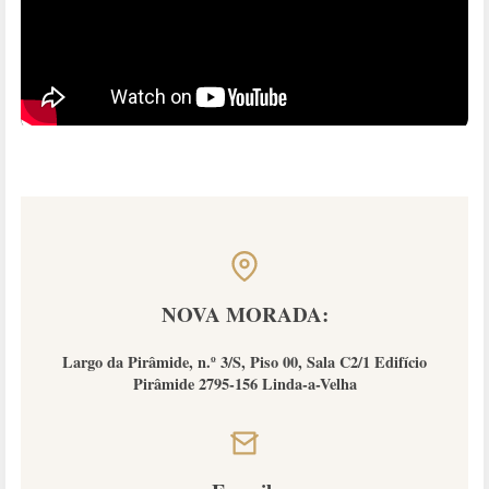
NOVA MORADA:
Largo da Pirâmide, n.º 3/S, Piso 00, Sala C2/1 Edifício
Pirâmide 2795-156 Linda-a-Velha