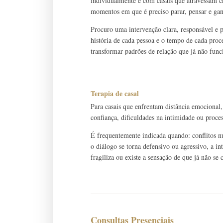
individualmente e com casais que atravessam cri
momentos em que é preciso parar, pensar e gan
Procuro uma intervenção clara, responsável e
história de cada pessoa e o tempo de cada pro
transformar padrões de relação que já não fun
Terapia de casal
Para casais que enfrentam distância emocional,
confiança, dificuldades na intimidade ou proce
É frequentemente indicada quando: conflitos n
o diálogo se torna defensivo ou agressivo, a in
fragiliza ou existe a sensação de que já não s
Consultas Presenciais