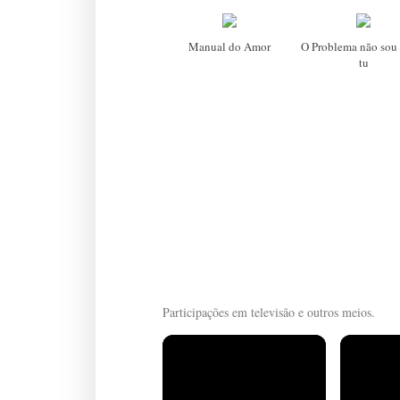
Manual do Amor
O Problema não sou 
tu
Participações em televisão e outros meios.