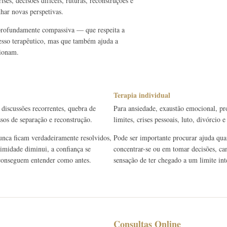
ses, decisões difíceis, ruturas, reconstruções e
har novas perspetivas.
 profundamente compassiva — que respeita a
cesso terapêutico, mas que também ajuda a
cionam.
Terapia individual
 discussões recorrentes, quebra de
Para ansiedade, exaustão emocional, pr
ssos de separação e reconstrução.
limites, crises pessoais, luto, divórcio
unca ficam verdadeiramente resolvidos,
Pode ser importante procurar ajuda quan
timidade diminui, a confiança se
concentrar-se ou em tomar decisões, can
e conseguem entender como antes.
sensação de ter chegado a um limite int
Consultas Online