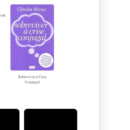
book
Sobreviver à Crise
Conjugal