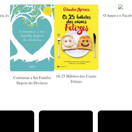
eu, és
O Amor e o Face
Os 25 Hábitos dos Casais
Continuar a Ser Família
Felizes
Depois do Divórcio