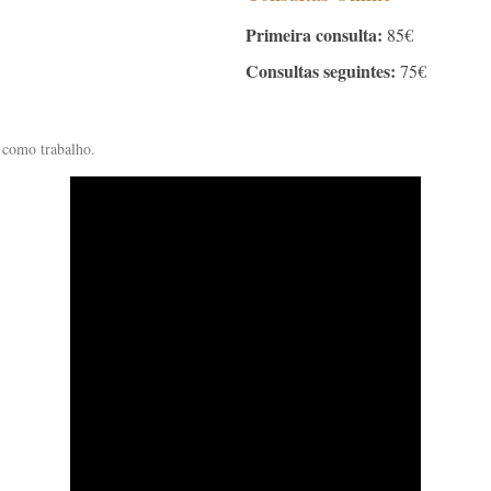
Primeira consulta:
85€
Consultas seguintes:
75€
 como trabalho.