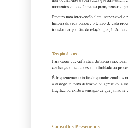
individualmente e com casais que atravessam cri
momentos em que é preciso parar, pensar e gan
Procuro uma intervenção clara, responsável e
história de cada pessoa e o tempo de cada pro
transformar padrões de relação que já não fun
Terapia de casal
Para casais que enfrentam distância emocional,
confiança, dificuldades na intimidade ou proce
É frequentemente indicada quando: conflitos n
o diálogo se torna defensivo ou agressivo, a in
fragiliza ou existe a sensação de que já não s
Consultas Presenciais