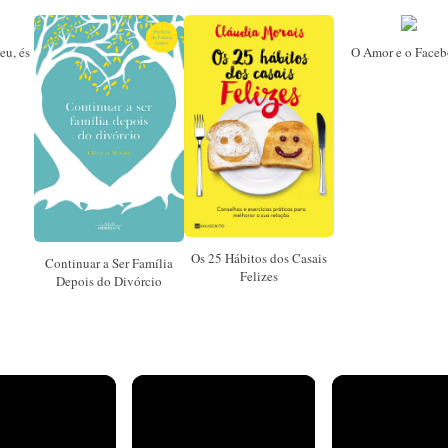
eu, és
O Amor e o Face
Os 25 Hábitos dos Casais
Continuar a Ser Família
Felizes
Depois do Divórcio