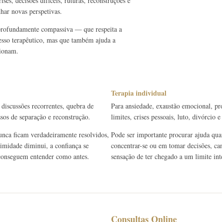
ses, decisões difíceis, ruturas, reconstruções e
har novas perspetivas.
 profundamente compassiva — que respeita a
cesso terapêutico, mas que também ajuda a
cionam.
Terapia individual
 discussões recorrentes, quebra de
Para ansiedade, exaustão emocional, pr
ssos de separação e reconstrução.
limites, crises pessoais, luto, divórcio
unca ficam verdadeiramente resolvidos,
Pode ser importante procurar ajuda quan
timidade diminui, a confiança se
concentrar-se ou em tomar decisões, can
e conseguem entender como antes.
sensação de ter chegado a um limite int
Consultas Online