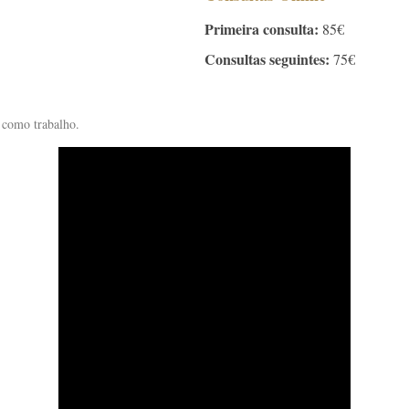
Primeira consulta:
85€
Consultas seguintes:
75€
 como trabalho.