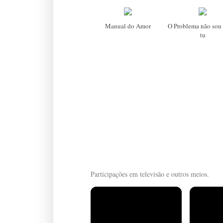
Manual do Amor
O Problema não sou 
tu
Participações em televisão e outros meios.