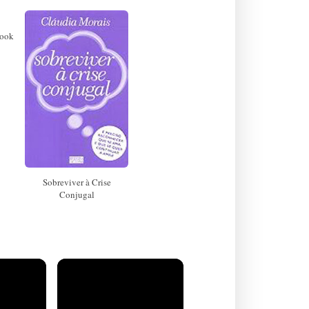
book
Sobreviver à Crise
Conjugal