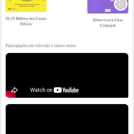
Os 25 Hábitos dos Casais
Sobreviver à Crise
Felizes
Conjugal
Participações em televisão e outros meios.