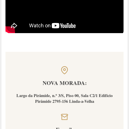
NOVA MORADA:
Largo da Pirâmide, n.º 3/S, Piso 00, Sala C2/1 Edifício
Pirâmide 2795-156 Linda-a-Velha