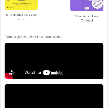
Os 25 Hábitos dos Casais
Sobreviver à Crise
Felizes
Conjugal
Participações em televisão e outros meios.