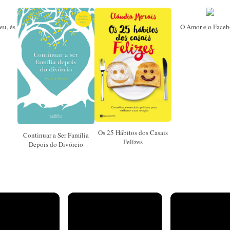
eu, és
O Amor e o Face
Os 25 Hábitos dos Casais
Continuar a Ser Família
Felizes
Depois do Divórcio