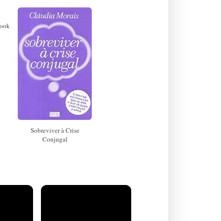
book
Sobreviver à Crise
Conjugal