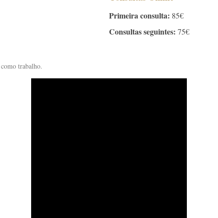
Primeira consulta:
85€
Consultas seguintes:
75€
 como trabalho.