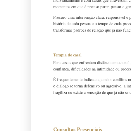
individualmente e com casais que atravessam cri
momentos em que é preciso parar, pensar e gan
Procuro uma intervenção clara, responsável e
história de cada pessoa e o tempo de cada pro
transformar padrões de relação que já não fun
Terapia de casal
Para casais que enfrentam distância emocional,
confiança, dificuldades na intimidade ou proce
É frequentemente indicada quando: conflitos n
o diálogo se torna defensivo ou agressivo, a in
fragiliza ou existe a sensação de que já não s
Consultas Presenciais