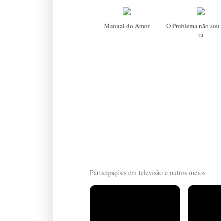
Manual do Amor
O Problema não sou 
tu
Participações em televisão e outros meios.