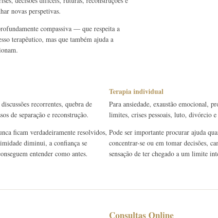
ses, decisões difíceis, ruturas, reconstruções e
har novas perspetivas.
 profundamente compassiva — que respeita a
cesso terapêutico, mas que também ajuda a
cionam.
Terapia individual
 discussões recorrentes, quebra de
Para ansiedade, exaustão emocional, pr
ssos de separação e reconstrução.
limites, crises pessoais, luto, divórcio
unca ficam verdadeiramente resolvidos,
Pode ser importante procurar ajuda quan
timidade diminui, a confiança se
concentrar-se ou em tomar decisões, can
e conseguem entender como antes.
sensação de ter chegado a um limite int
Consultas Online