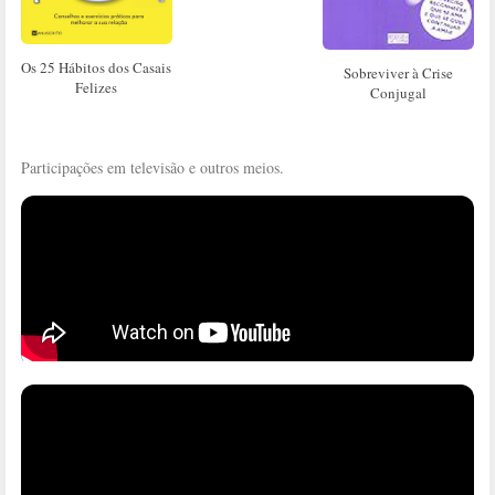
Os 25 Hábitos dos Casais
Sobreviver à Crise
Felizes
Conjugal
Participações em televisão e outros meios.