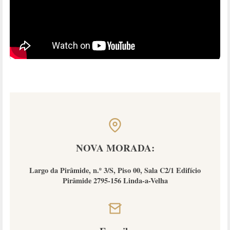
NOVA MORADA:
Largo da Pirâmide, n.º 3/S, Piso 00, Sala C2/1 Edifício
Pirâmide 2795-156 Linda-a-Velha