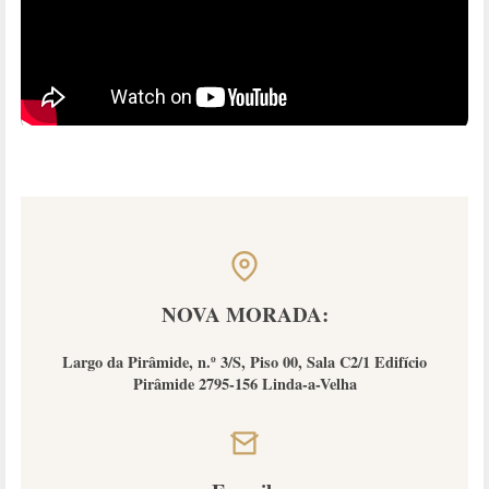
NOVA MORADA:
Largo da Pirâmide, n.º 3/S, Piso 00, Sala C2/1 Edifício
Pirâmide 2795-156 Linda-a-Velha