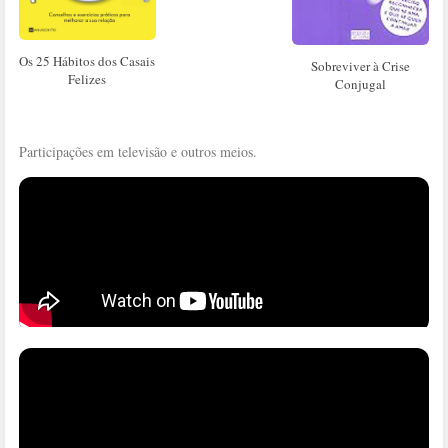
Os 25 Hábitos dos Casais
Sobreviver à Crise
Felizes
Conjugal
Participações em televisão e outros meios.