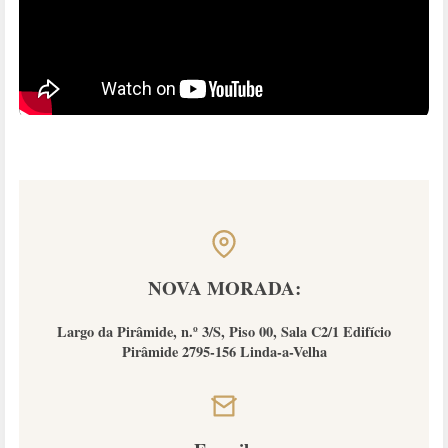
NOVA MORADA:
Largo da Pirâmide, n.º 3/S, Piso 00, Sala C2/1 Edifício
Pirâmide 2795-156 Linda-a-Velha