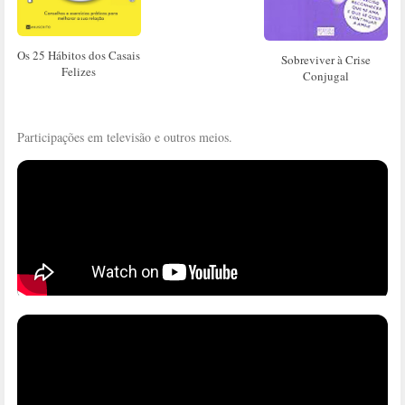
Os 25 Hábitos dos Casais
Sobreviver à Crise
Felizes
Conjugal
Participações em televisão e outros meios.