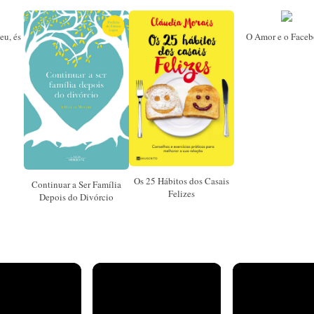
eu, és
O Amor e o Face
Os 25 Hábitos dos Casais
Continuar a Ser Família
Felizes
Depois do Divórcio