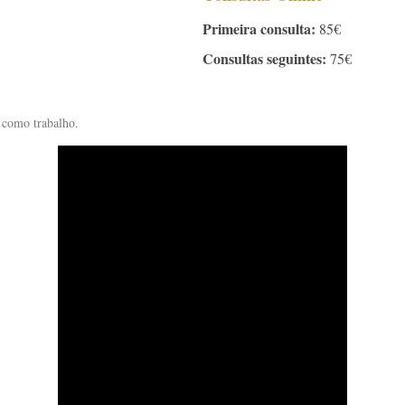
Primeira consulta:
85€
Consultas seguintes:
75€
 como trabalho.