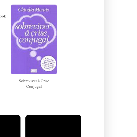
book
Sobreviver à Crise
Conjugal