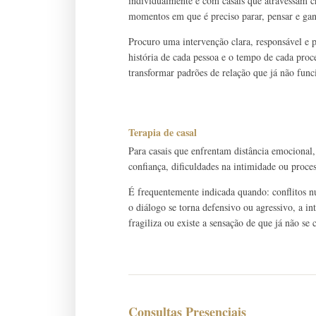
individualmente e com casais que atravessam cri
momentos em que é preciso parar, pensar e gan
Procuro uma intervenção clara, responsável e
história de cada pessoa e o tempo de cada pro
transformar padrões de relação que já não fun
Terapia de casal
Para casais que enfrentam distância emocional,
confiança, dificuldades na intimidade ou proce
É frequentemente indicada quando: conflitos n
o diálogo se torna defensivo ou agressivo, a in
fragiliza ou existe a sensação de que já não s
Consultas Presenciais