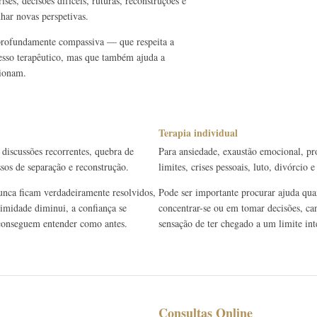
ses, decisões difíceis, ruturas, reconstruções e
har novas perspetivas.
 profundamente compassiva — que respeita a
cesso terapêutico, mas que também ajuda a
cionam.
Terapia individual
 discussões recorrentes, quebra de
Para ansiedade, exaustão emocional, pr
ssos de separação e reconstrução.
limites, crises pessoais, luto, divórcio
unca ficam verdadeiramente resolvidos,
Pode ser importante procurar ajuda quan
timidade diminui, a confiança se
concentrar-se ou em tomar decisões, can
e conseguem entender como antes.
sensação de ter chegado a um limite int
Consultas Online