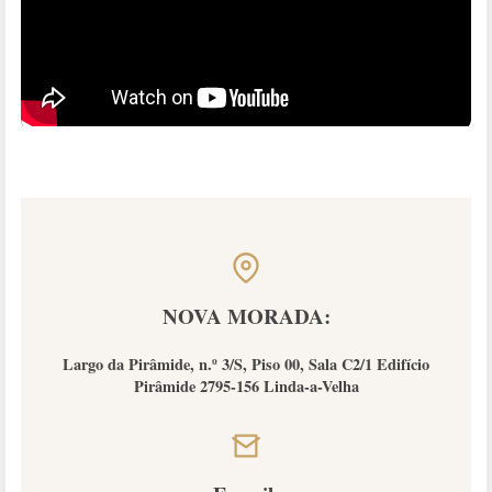
NOVA MORADA:
Largo da Pirâmide, n.º 3/S, Piso 00, Sala C2/1 Edifício
Pirâmide 2795-156 Linda-a-Velha