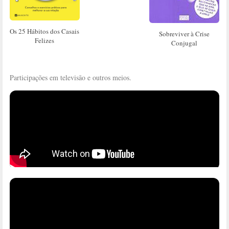
Os 25 Hábitos dos Casais
Sobreviver à Crise
Felizes
Conjugal
Participações em televisão e outros meios.