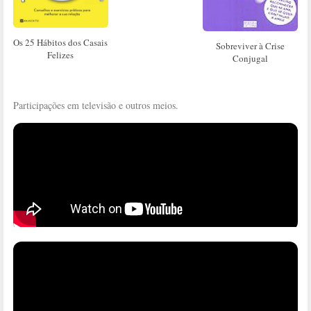
Os 25 Hábitos dos Casais
Sobreviver à Crise
Felizes
Conjugal
Participações em televisão e outros meios.