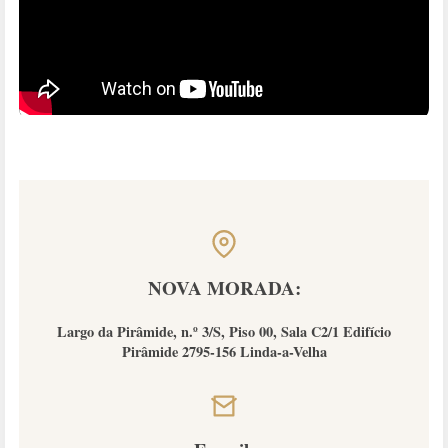
NOVA MORADA:
Largo da Pirâmide, n.º 3/S, Piso 00, Sala C2/1 Edifício
Pirâmide 2795-156 Linda-a-Velha