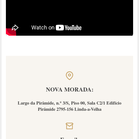
NOVA MORADA:
Largo da Pirâmide, n.º 3/S, Piso 00, Sala C2/1 Edifício
Pirâmide 2795-156 Linda-a-Velha