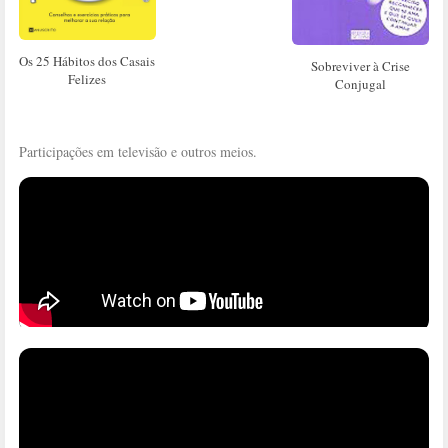
Os 25 Hábitos dos Casais
Sobreviver à Crise
Felizes
Conjugal
Participações em televisão e outros meios.