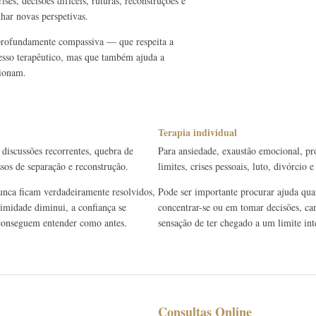
ses, decisões difíceis, ruturas, reconstruções e
har novas perspetivas.
 profundamente compassiva — que respeita a
cesso terapêutico, mas que também ajuda a
cionam.
Terapia individual
 discussões recorrentes, quebra de
Para ansiedade, exaustão emocional, pr
ssos de separação e reconstrução.
limites, crises pessoais, luto, divórcio
unca ficam verdadeiramente resolvidos,
Pode ser importante procurar ajuda quan
timidade diminui, a confiança se
concentrar-se ou em tomar decisões, can
e conseguem entender como antes.
sensação de ter chegado a um limite int
Consultas Online