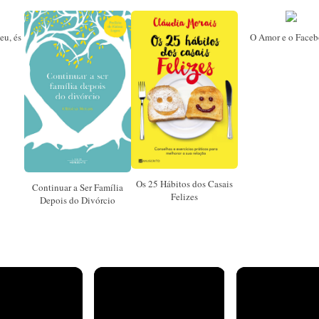
eu, és
O Amor e o Face
Os 25 Hábitos dos Casais
Continuar a Ser Família
Felizes
Depois do Divórcio