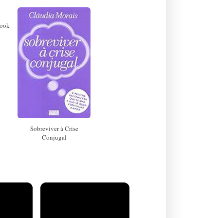
book
Sobreviver à Crise
Conjugal