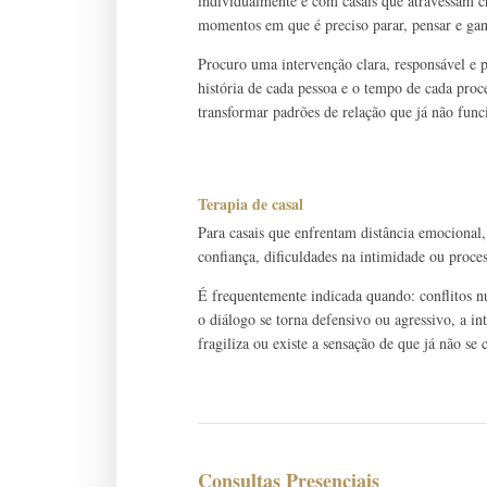
individualmente e com casais que atravessam cri
momentos em que é preciso parar, pensar e gan
Procuro uma intervenção clara, responsável e
história de cada pessoa e o tempo de cada pro
transformar padrões de relação que já não fun
Terapia de casal
Para casais que enfrentam distância emocional,
confiança, dificuldades na intimidade ou proce
É frequentemente indicada quando: conflitos n
o diálogo se torna defensivo ou agressivo, a in
fragiliza ou existe a sensação de que já não s
Consultas Presenciais