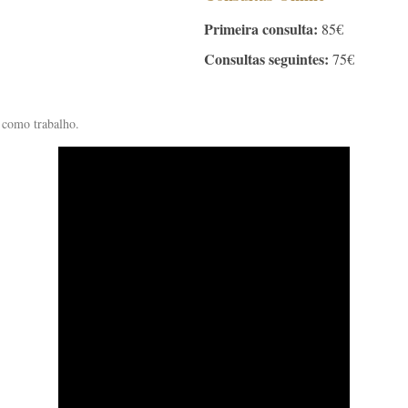
Primeira consulta:
85€
Consultas seguintes:
75€
 como trabalho.