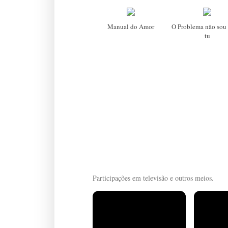
Manual do Amor
O Problema não sou 
tu
Participações em televisão e outros meios.