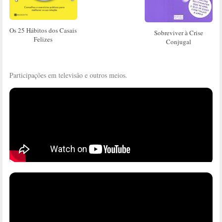
Os 25 Hábitos dos Casais
Sobreviver à Crise
Felizes
Conjugal
Participações em televisão e outros meios.