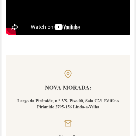
NOVA MORADA:
Largo da Pirâmide, n.º 3/S, Piso 00, Sala C2/1 Edifício
Pirâmide 2795-156 Linda-a-Velha