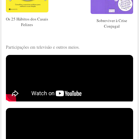
Os 25 Hábitos dos Casais
Sobreviver à Crise
Felizes
Conjugal
Participações em televisão e outros meios.