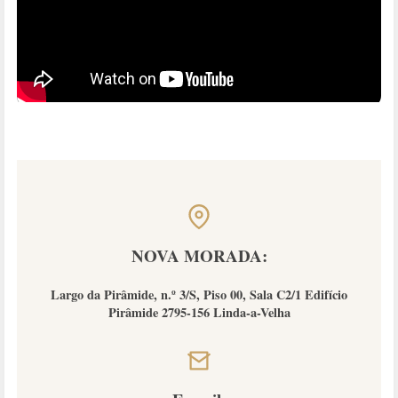
NOVA MORADA:
Largo da Pirâmide, n.º 3/S, Piso 00, Sala C2/1 Edifício
Pirâmide 2795-156 Linda-a-Velha