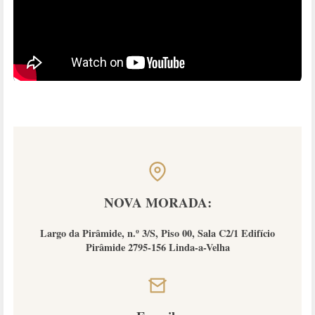
NOVA MORADA:
Largo da Pirâmide, n.º 3/S, Piso 00, Sala C2/1 Edifício
Pirâmide 2795-156 Linda-a-Velha