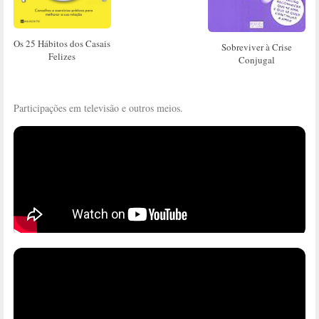
Os 25 Hábitos dos Casais
Sobreviver à Crise
Felizes
Conjugal
Participações em televisão e outros meios.