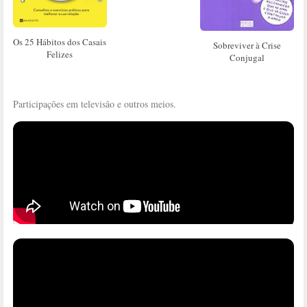
Os 25 Hábitos dos Casais
Sobreviver à Crise
Felizes
Conjugal
Participações em televisão e outros meios.