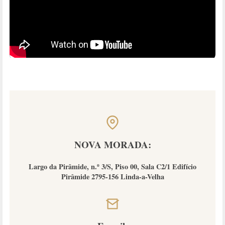
NOVA MORADA:
Largo da Pirâmide, n.º 3/S, Piso 00, Sala C2/1 Edifício
Pirâmide 2795-156 Linda-a-Velha