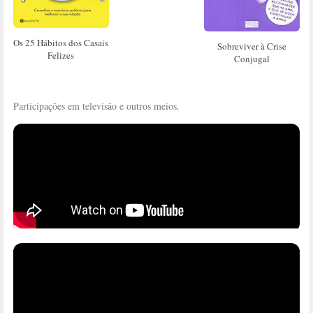
Os 25 Hábitos dos Casais
Sobreviver à Crise
Felizes
Conjugal
Participações em televisão e outros meios.