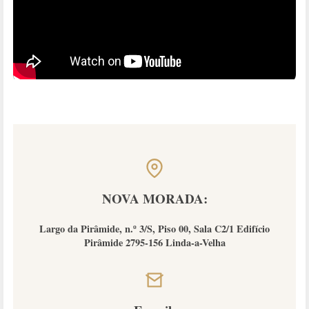
NOVA MORADA:
Largo da Pirâmide, n.º 3/S, Piso 00, Sala C2/1 Edifício
Pirâmide 2795-156 Linda-a-Velha