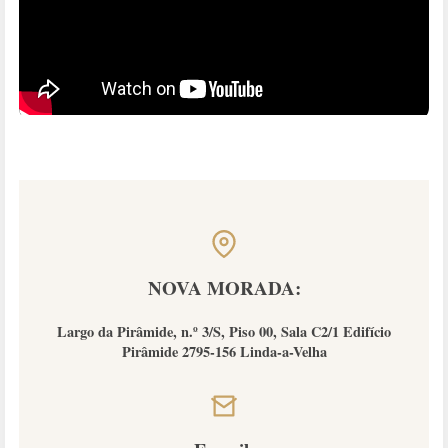
NOVA MORADA:
Largo da Pirâmide, n.º 3/S, Piso 00, Sala C2/1 Edifício
Pirâmide 2795-156 Linda-a-Velha