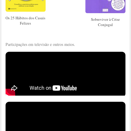
Os 25 Hábitos dos Casais
Sobreviver à Crise
Felizes
Conjugal
Participações em televisão e outros meios.