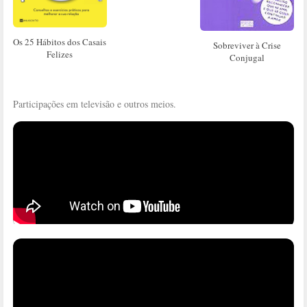
Os 25 Hábitos dos Casais
Sobreviver à Crise
Felizes
Conjugal
Participações em televisão e outros meios.