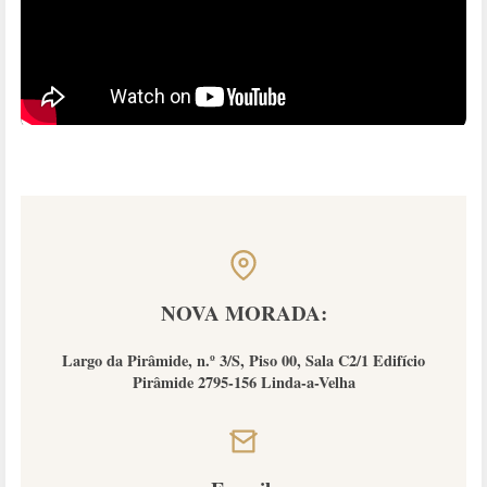
NOVA MORADA:
Largo da Pirâmide, n.º 3/S, Piso 00, Sala C2/1 Edifício
Pirâmide 2795-156 Linda-a-Velha