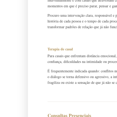
individualmente e com casais que atravessam cri
momentos em que é preciso parar, pensar e gan
Procuro uma intervenção clara, responsável e
história de cada pessoa e o tempo de cada pro
transformar padrões de relação que já não fun
Terapia de casal
Para casais que enfrentam distância emocional,
confiança, dificuldades na intimidade ou proce
É frequentemente indicada quando: conflitos n
o diálogo se torna defensivo ou agressivo, a in
fragiliza ou existe a sensação de que já não s
Consultas Presenciais