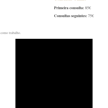
Primeira consulta:
85€
Consultas seguintes:
75€
 como trabalho.