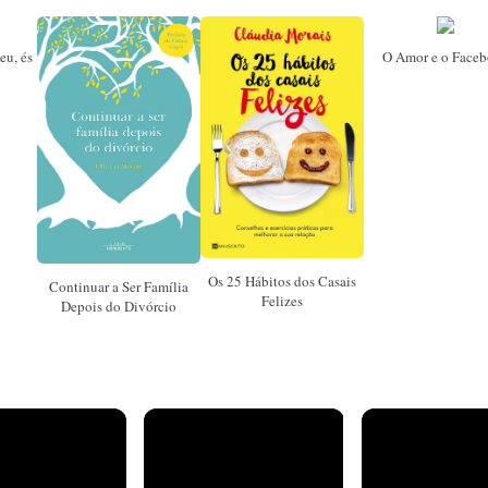
eu, és
O Amor e o Face
Os 25 Hábitos dos Casais
Continuar a Ser Família
Felizes
Depois do Divórcio