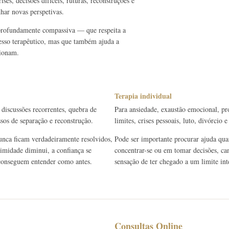
ses, decisões difíceis, ruturas, reconstruções e
har novas perspetivas.
 profundamente compassiva — que respeita a
cesso terapêutico, mas que também ajuda a
cionam.
Terapia individual
 discussões recorrentes, quebra de
Para ansiedade, exaustão emocional, pr
ssos de separação e reconstrução.
limites, crises pessoais, luto, divórcio
unca ficam verdadeiramente resolvidos,
Pode ser importante procurar ajuda quan
timidade diminui, a confiança se
concentrar-se ou em tomar decisões, can
e conseguem entender como antes.
sensação de ter chegado a um limite int
Consultas Online