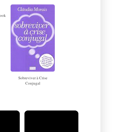
book
Sobreviver à Crise
Conjugal