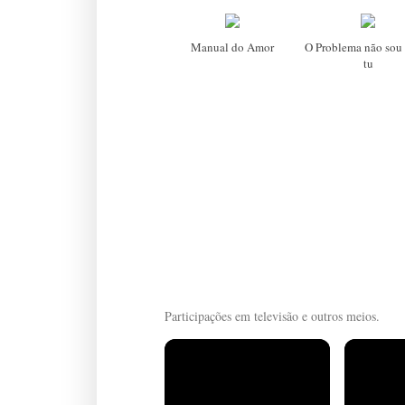
Manual do Amor
O Problema não sou 
tu
Participações em televisão e outros meios.