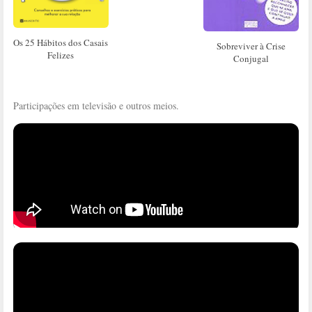
Os 25 Hábitos dos Casais
Sobreviver à Crise
Felizes
Conjugal
Participações em televisão e outros meios.