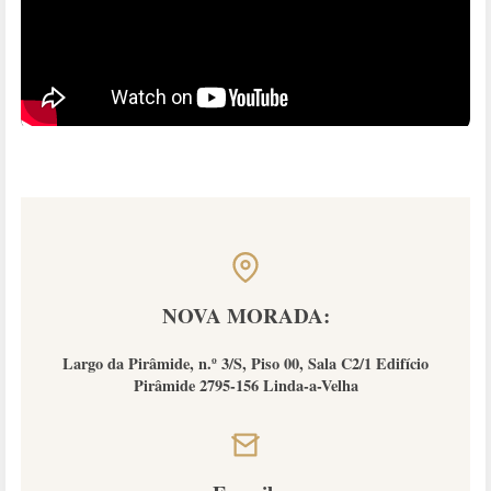
NOVA MORADA:
Largo da Pirâmide, n.º 3/S, Piso 00, Sala C2/1 Edifício
Pirâmide 2795-156 Linda-a-Velha