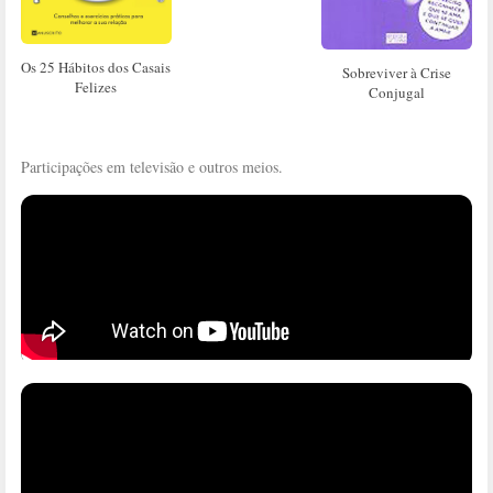
Os 25 Hábitos dos Casais
Sobreviver à Crise
Felizes
Conjugal
Participações em televisão e outros meios.