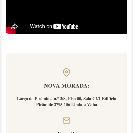
NOVA MORADA:
Largo da Pirâmide, n.º 3/S, Piso 00, Sala C2/1 Edifício
Pirâmide 2795-156 Linda-a-Velha