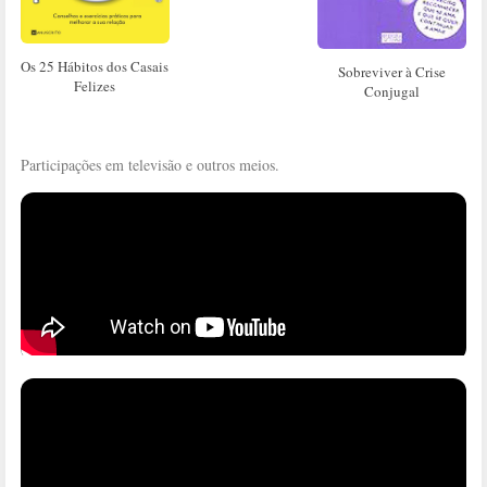
Os 25 Hábitos dos Casais
Sobreviver à Crise
Felizes
Conjugal
Participações em televisão e outros meios.