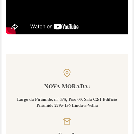
NOVA MORADA:
Largo da Pirâmide, n.º 3/S, Piso 00, Sala C2/1 Edifício
Pirâmide 2795-156 Linda-a-Velha