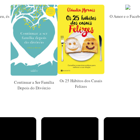
eu, és
O Amor e o Face
Os 25 Hábitos dos Casais
Continuar a Ser Família
Felizes
Depois do Divórcio