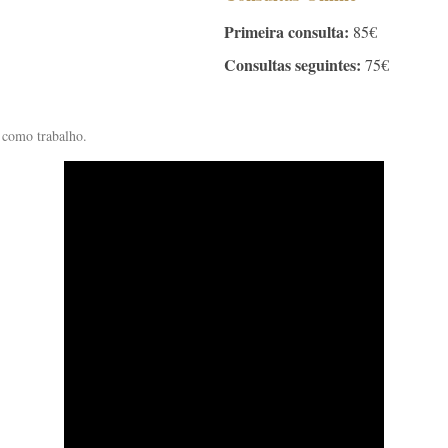
Primeira consulta:
85€
Consultas seguintes:
75€
 como trabalho.