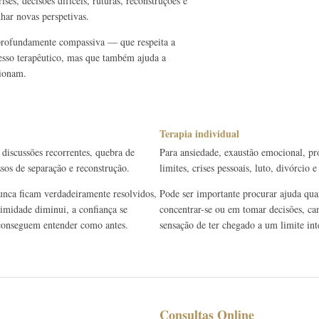
ses, decisões difíceis, ruturas, reconstruções e
har novas perspetivas.
 profundamente compassiva — que respeita a
cesso terapêutico, mas que também ajuda a
cionam.
Terapia individual
 discussões recorrentes, quebra de
Para ansiedade, exaustão emocional, pr
ssos de separação e reconstrução.
limites, crises pessoais, luto, divórcio
unca ficam verdadeiramente resolvidos,
Pode ser importante procurar ajuda quan
timidade diminui, a confiança se
concentrar-se ou em tomar decisões, can
e conseguem entender como antes.
sensação de ter chegado a um limite int
Consultas Online