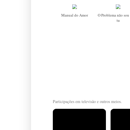
Manual do Amor
O Problema não sou 
tu
Participações em televisão e outros meios.