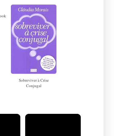
book
Sobreviver à Crise
Conjugal