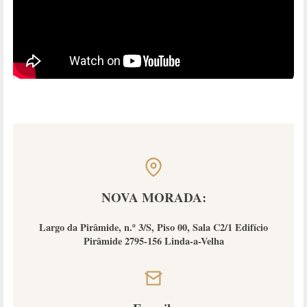
NOVA MORADA:
Largo da Pirâmide, n.º 3/S, Piso 00, Sala C2/1 Edifício
Pirâmide 2795-156 Linda-a-Velha