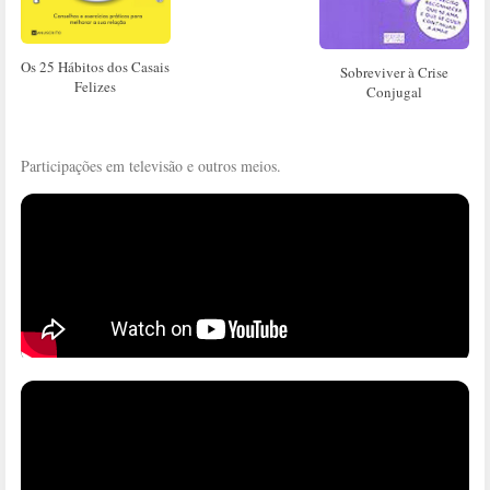
Os 25 Hábitos dos Casais
Sobreviver à Crise
Felizes
Conjugal
Participações em televisão e outros meios.