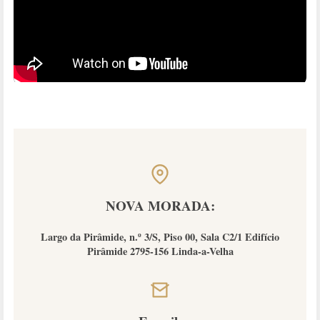
NOVA MORADA:
Largo da Pirâmide, n.º 3/S, Piso 00, Sala C2/1 Edifício
Pirâmide 2795-156 Linda-a-Velha