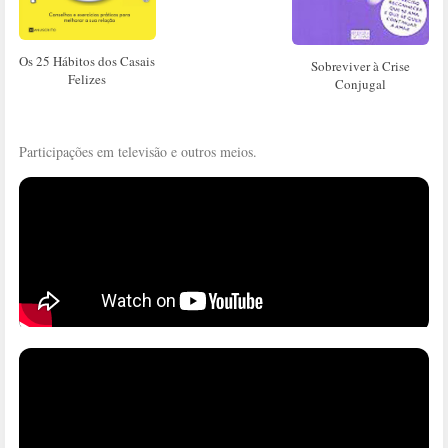
Os 25 Hábitos dos Casais
Sobreviver à Crise
Felizes
Conjugal
Participações em televisão e outros meios.