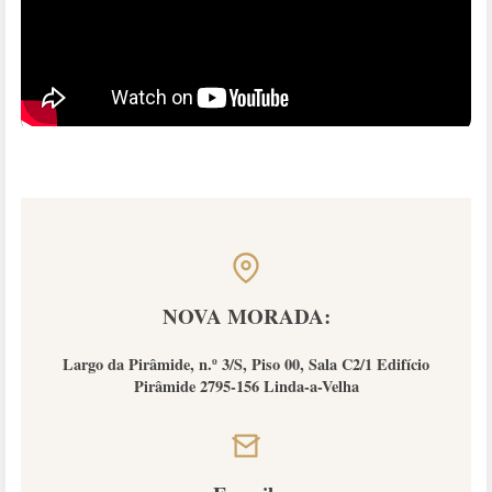
NOVA MORADA:
Largo da Pirâmide, n.º 3/S, Piso 00, Sala C2/1 Edifício
Pirâmide 2795-156 Linda-a-Velha