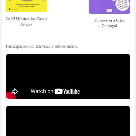
Os 25 Hábitos dos Casais
Sobreviver à Crise
Felizes
Conjugal
Participações em televisão e outros meios.