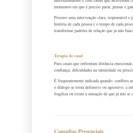
individualmente e com casais que atravessam cri
momentos em que é preciso parar, pensar e gan
Procuro uma intervenção clara, responsável e
história de cada pessoa e o tempo de cada pro
transformar padrões de relação que já não fun
Terapia de casal
Para casais que enfrentam distância emocional,
confiança, dificuldades na intimidade ou proce
É frequentemente indicada quando: conflitos n
o diálogo se torna defensivo ou agressivo, a in
fragiliza ou existe a sensação de que já não s
Consultas Presenciais