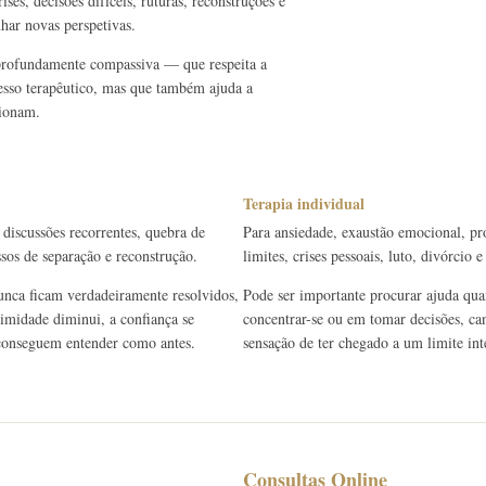
ses, decisões difíceis, ruturas, reconstruções e
har novas perspetivas.
 profundamente compassiva — que respeita a
cesso terapêutico, mas que também ajuda a
cionam.
Terapia individual
 discussões recorrentes, quebra de
Para ansiedade, exaustão emocional, pr
ssos de separação e reconstrução.
limites, crises pessoais, luto, divórcio
unca ficam verdadeiramente resolvidos,
Pode ser importante procurar ajuda quan
timidade diminui, a confiança se
concentrar-se ou em tomar decisões, can
e conseguem entender como antes.
sensação de ter chegado a um limite int
Consultas Online