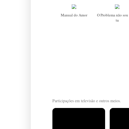
Manual do Amor
O Problema não sou 
tu
Participações em televisão e outros meios.