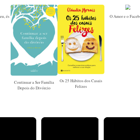
eu, és
O Amor e o Face
Os 25 Hábitos dos Casais
Continuar a Ser Família
Felizes
Depois do Divórcio