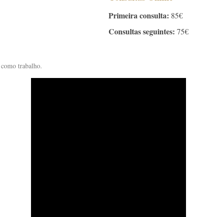
Primeira consulta:
85€
Consultas seguintes:
75€
 como trabalho.