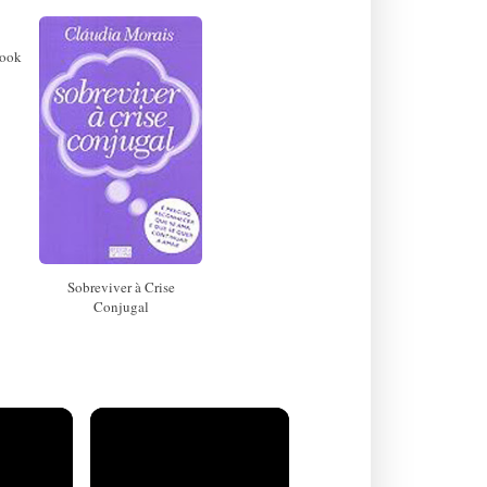
book
Sobreviver à Crise
Conjugal