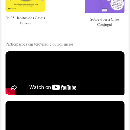
Os 25 Hábitos dos Casais
Sobreviver à Crise
Felizes
Conjugal
Participações em televisão e outros meios.