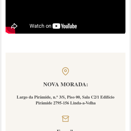
NOVA MORADA:
Largo da Pirâmide, n.º 3/S, Piso 00, Sala C2/1 Edifício
Pirâmide 2795-156 Linda-a-Velha