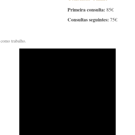
Primeira consulta:
85€
Consultas seguintes:
75€
 como trabalho.