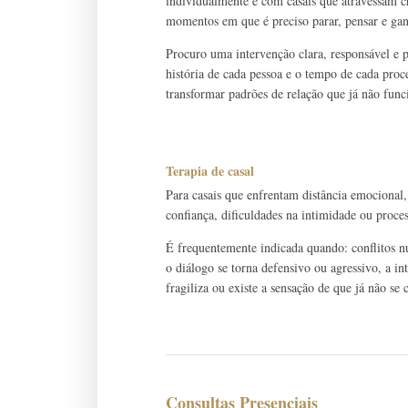
individualmente e com casais que atravessam cri
momentos em que é preciso parar, pensar e gan
Procuro uma intervenção clara, responsável e
história de cada pessoa e o tempo de cada pro
transformar padrões de relação que já não fun
Terapia de casal
Para casais que enfrentam distância emocional,
confiança, dificuldades na intimidade ou proce
É frequentemente indicada quando: conflitos n
o diálogo se torna defensivo ou agressivo, a in
fragiliza ou existe a sensação de que já não s
Consultas Presenciais