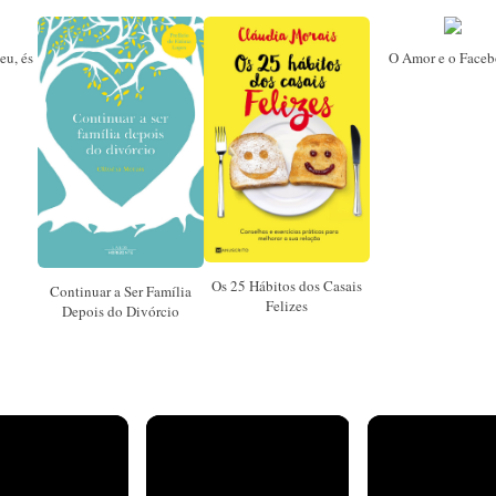
eu, és
O Amor e o Face
Os 25 Hábitos dos Casais
Continuar a Ser Família
Felizes
Depois do Divórcio