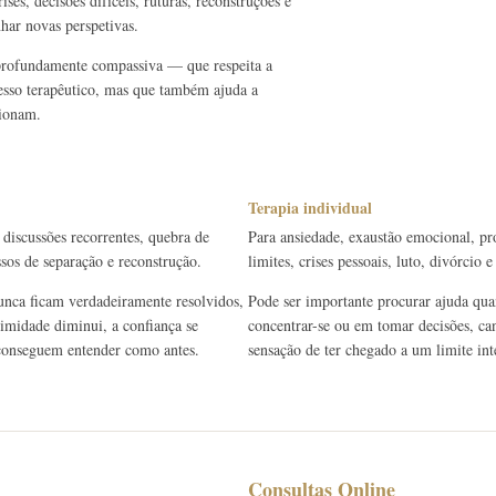
ses, decisões difíceis, ruturas, reconstruções e
har novas perspetivas.
 profundamente compassiva — que respeita a
cesso terapêutico, mas que também ajuda a
cionam.
Terapia individual
 discussões recorrentes, quebra de
Para ansiedade, exaustão emocional, pr
ssos de separação e reconstrução.
limites, crises pessoais, luto, divórcio
unca ficam verdadeiramente resolvidos,
Pode ser importante procurar ajuda quan
timidade diminui, a confiança se
concentrar-se ou em tomar decisões, can
e conseguem entender como antes.
sensação de ter chegado a um limite int
Consultas Online