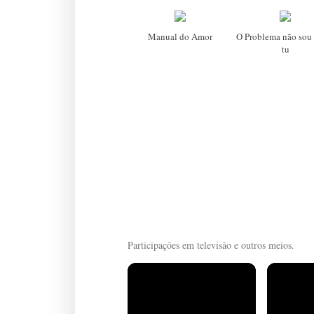
Manual do Amor
O Problema não sou 
tu
Participações em televisão e outros meios.