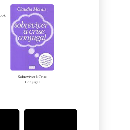
book
Sobreviver à Crise
Conjugal