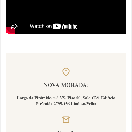
NOVA MORADA:
Largo da Pirâmide, n.º 3/S, Piso 00, Sala C2/1 Edifício
Pirâmide 2795-156 Linda-a-Velha