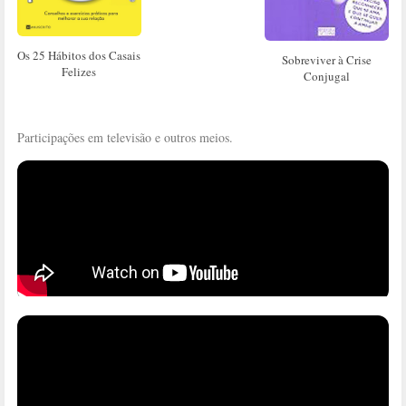
Os 25 Hábitos dos Casais
Sobreviver à Crise
Felizes
Conjugal
Participações em televisão e outros meios.