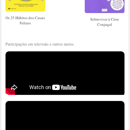
Os 25 Hábitos dos Casais
Sobreviver à Crise
Felizes
Conjugal
Participações em televisão e outros meios.