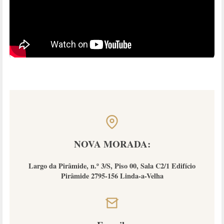
NOVA MORADA:
Largo da Pirâmide, n.º 3/S, Piso 00, Sala C2/1 Edifício
Pirâmide 2795-156 Linda-a-Velha