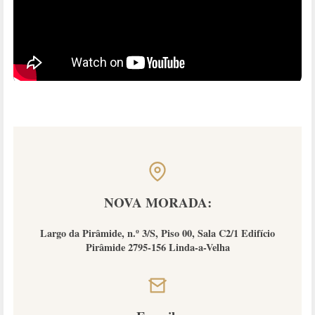
NOVA MORADA:
Largo da Pirâmide, n.º 3/S, Piso 00, Sala C2/1 Edifício
Pirâmide 2795-156 Linda-a-Velha