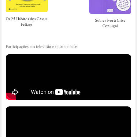
Os 25 Hábitos dos Casais
Sobreviver à Crise
Felizes
Conjugal
Participações em televisão e outros meios.