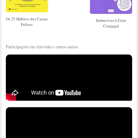
Os 25 Hábitos dos Casais
Sobreviver à Crise
Felizes
Conjugal
Participações em televisão e outros meios.