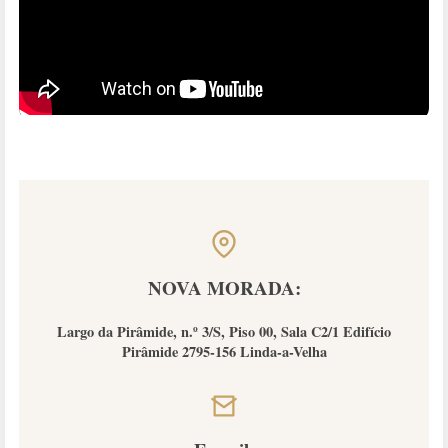
NOVA MORADA:
Largo da Pirâmide, n.º 3/S, Piso 00, Sala C2/1 Edifício
Pirâmide 2795-156 Linda-a-Velha