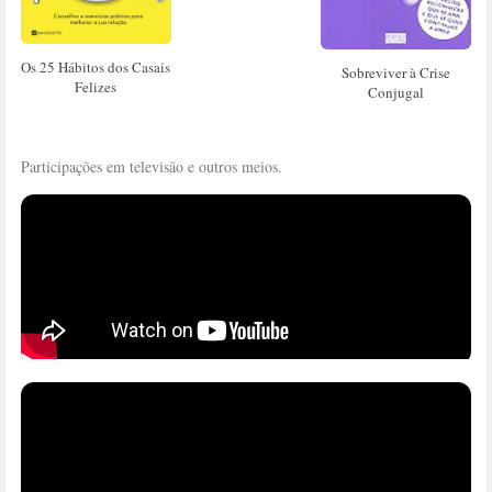
Os 25 Hábitos dos Casais
Sobreviver à Crise
Felizes
Conjugal
Participações em televisão e outros meios.