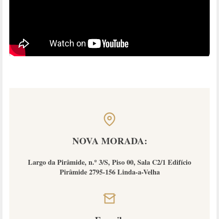
NOVA MORADA:
Largo da Pirâmide, n.º 3/S, Piso 00, Sala C2/1 Edifício
Pirâmide 2795-156 Linda-a-Velha