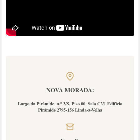
NOVA MORADA:
Largo da Pirâmide, n.º 3/S, Piso 00, Sala C2/1 Edifício
Pirâmide 2795-156 Linda-a-Velha