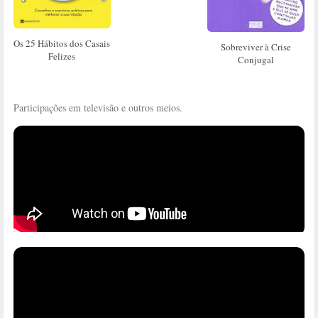
Os 25 Hábitos dos Casais
Sobreviver à Crise
Felizes
Conjugal
Participações em televisão e outros meios.