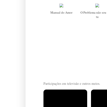
Manual do Amor
O Problema não sou 
tu
Participações em televisão e outros meios.