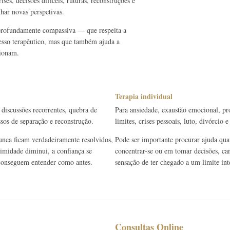
ses, decisões difíceis, ruturas, reconstruções e
har novas perspetivas.
 profundamente compassiva — que respeita a
cesso terapêutico, mas que também ajuda a
cionam.
Terapia individual
 discussões recorrentes, quebra de
Para ansiedade, exaustão emocional, pr
ssos de separação e reconstrução.
limites, crises pessoais, luto, divórcio
unca ficam verdadeiramente resolvidos,
Pode ser importante procurar ajuda quan
timidade diminui, a confiança se
concentrar-se ou em tomar decisões, can
e conseguem entender como antes.
sensação de ter chegado a um limite int
Consultas Online