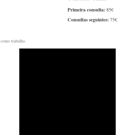
Primeira consulta:
85€
Consultas seguintes:
75€
 como trabalho.