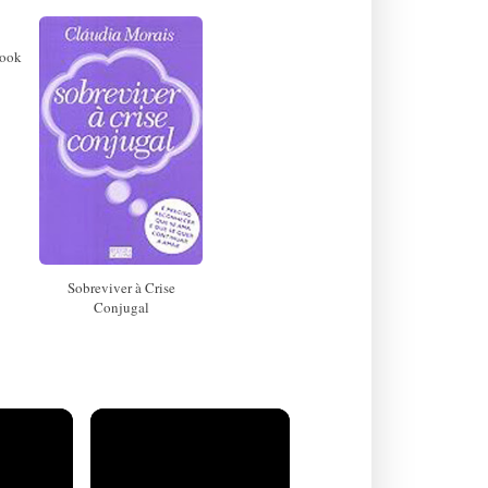
book
Sobreviver à Crise
Conjugal