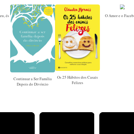
eu, és
O Amor e o Face
Os 25 Hábitos dos Casais
Continuar a Ser Família
Felizes
Depois do Divórcio