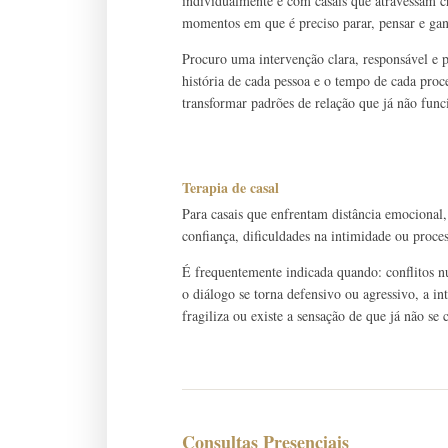
individualmente e com casais que atravessam cri
momentos em que é preciso parar, pensar e gan
Procuro uma intervenção clara, responsável e
história de cada pessoa e o tempo de cada pro
transformar padrões de relação que já não fun
Terapia de casal
Para casais que enfrentam distância emocional,
confiança, dificuldades na intimidade ou proce
É frequentemente indicada quando: conflitos n
o diálogo se torna defensivo ou agressivo, a in
fragiliza ou existe a sensação de que já não s
Consultas Presenciais