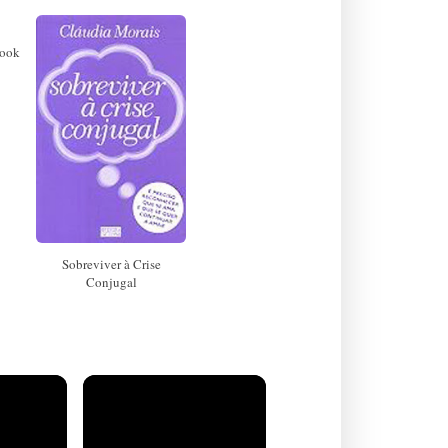
book
Sobreviver à Crise
Conjugal