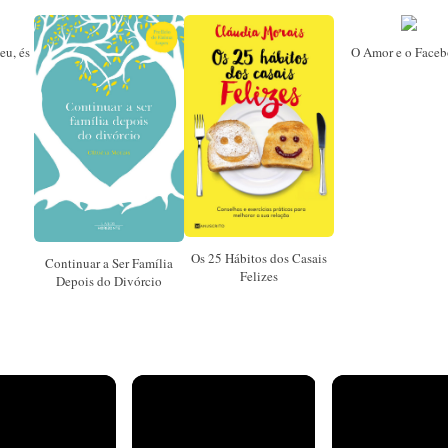
eu, és
O Amor e o Face
Os 25 Hábitos dos Casais
Continuar a Ser Família
Felizes
Depois do Divórcio