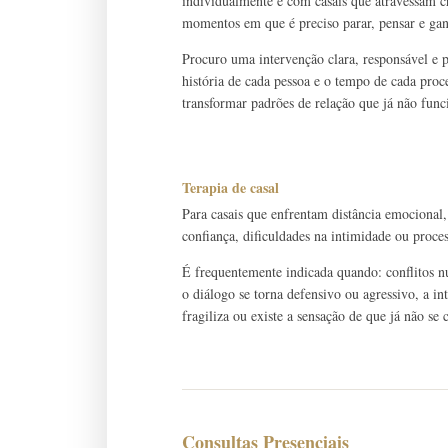
individualmente e com casais que atravessam cri
momentos em que é preciso parar, pensar e gan
Procuro uma intervenção clara, responsável e
história de cada pessoa e o tempo de cada pro
transformar padrões de relação que já não fun
Terapia de casal
Para casais que enfrentam distância emocional,
confiança, dificuldades na intimidade ou proce
É frequentemente indicada quando: conflitos n
o diálogo se torna defensivo ou agressivo, a in
fragiliza ou existe a sensação de que já não s
Consultas Presenciais