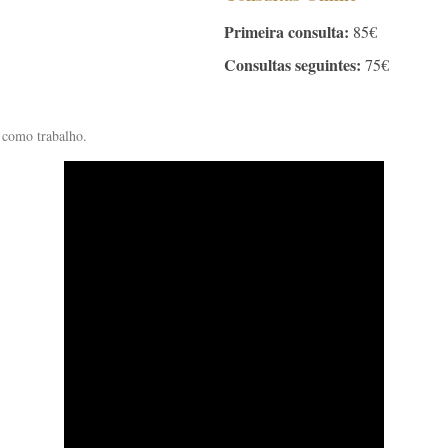
Primeira consulta:
85€
Consultas seguintes:
75€
 como trabalho.