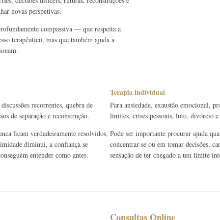
ses, decisões difíceis, ruturas, reconstruções e
har novas perspetivas.
 profundamente compassiva — que respeita a
cesso terapêutico, mas que também ajuda a
cionam.
Terapia individual
 discussões recorrentes, quebra de
Para ansiedade, exaustão emocional, pr
ssos de separação e reconstrução.
limites, crises pessoais, luto, divórcio
unca ficam verdadeiramente resolvidos,
Pode ser importante procurar ajuda quan
timidade diminui, a confiança se
concentrar-se ou em tomar decisões, can
e conseguem entender como antes.
sensação de ter chegado a um limite int
Consultas Online