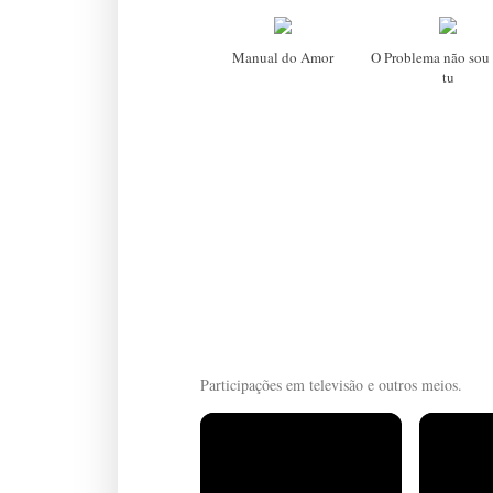
Manual do Amor
O Problema não sou 
tu
Participações em televisão e outros meios.