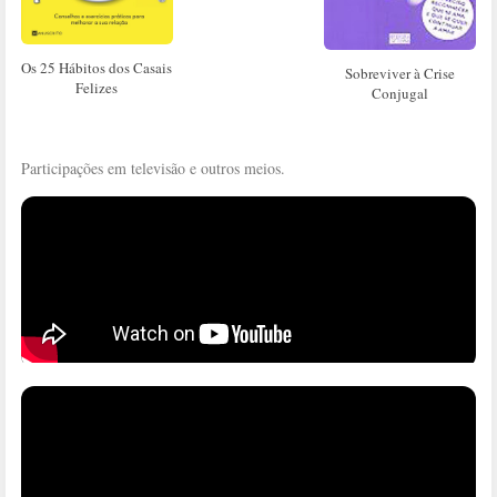
Os 25 Hábitos dos Casais
Sobreviver à Crise
Felizes
Conjugal
Participações em televisão e outros meios.