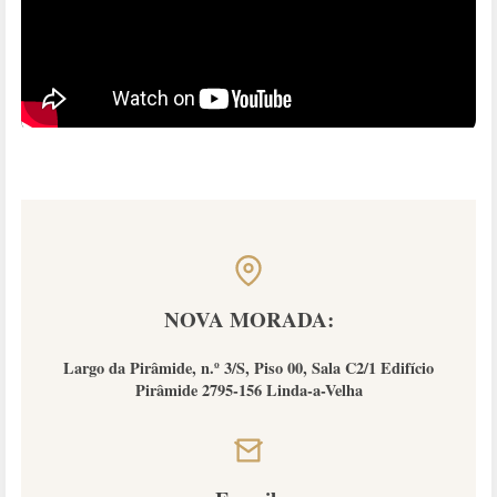
NOVA MORADA:
Largo da Pirâmide, n.º 3/S, Piso 00, Sala C2/1 Edifício
Pirâmide 2795-156 Linda-a-Velha