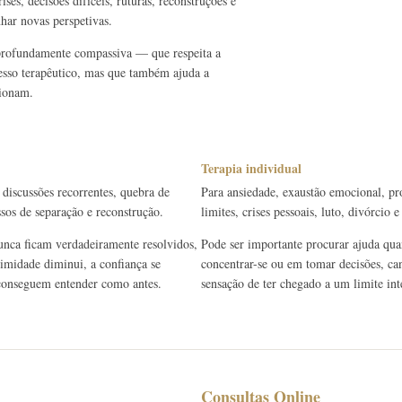
ses, decisões difíceis, ruturas, reconstruções e
har novas perspetivas.
 profundamente compassiva — que respeita a
cesso terapêutico, mas que também ajuda a
cionam.
Terapia individual
 discussões recorrentes, quebra de
Para ansiedade, exaustão emocional, pr
ssos de separação e reconstrução.
limites, crises pessoais, luto, divórcio
unca ficam verdadeiramente resolvidos,
Pode ser importante procurar ajuda quan
timidade diminui, a confiança se
concentrar-se ou em tomar decisões, can
e conseguem entender como antes.
sensação de ter chegado a um limite int
Consultas Online