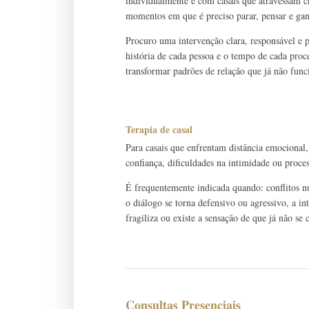
individualmente e com casais que atravessam cri
momentos em que é preciso parar, pensar e gan
Procuro uma intervenção clara, responsável e
história de cada pessoa e o tempo de cada pro
transformar padrões de relação que já não fun
Terapia de casal
Para casais que enfrentam distância emocional,
confiança, dificuldades na intimidade ou proce
É frequentemente indicada quando: conflitos n
o diálogo se torna defensivo ou agressivo, a in
fragiliza ou existe a sensação de que já não s
Consultas Presenciais