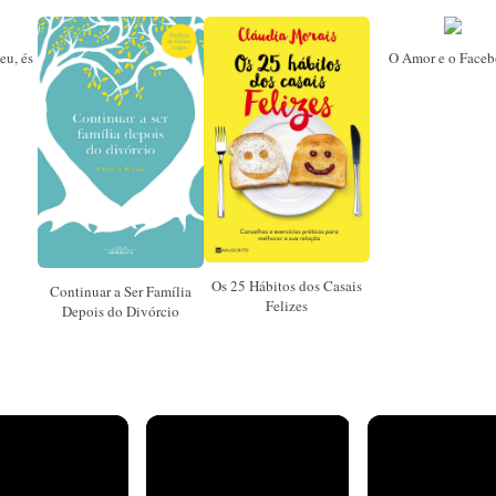
eu, és
O Amor e o Face
Os 25 Hábitos dos Casais
Continuar a Ser Família
Felizes
Depois do Divórcio