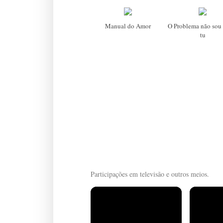
Manual do Amor
O Problema não sou 
tu
Participações em televisão e outros meios.