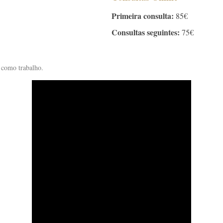
Primeira consulta:
85€
Consultas seguintes:
75€
 como trabalho.