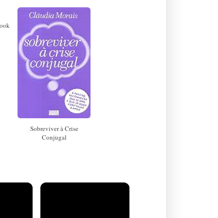
book
Sobreviver à Crise
Conjugal