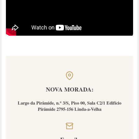
NOVA MORADA:
Largo da Pirâmide, n.º 3/S, Piso 00, Sala C2/1 Edifício
Pirâmide 2795-156 Linda-a-Velha