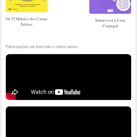
Os 25 Hábitos dos Casais
Sobreviver à Crise
Felizes
Conjugal
Participações em televisão e outros meios.