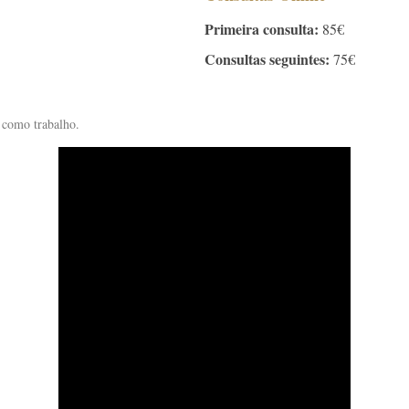
Primeira consulta:
85€
Consultas seguintes:
75€
 como trabalho.