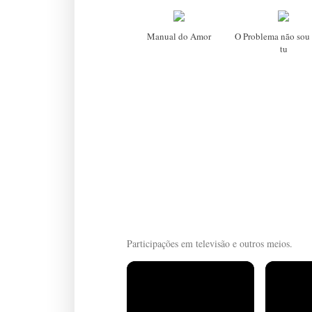
Manual do Amor
O Problema não sou 
tu
Participações em televisão e outros meios.