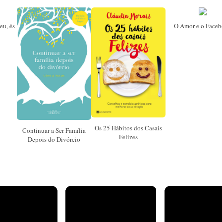
eu, és
O Amor e o Face
Os 25 Hábitos dos Casais
Continuar a Ser Família
Felizes
Depois do Divórcio