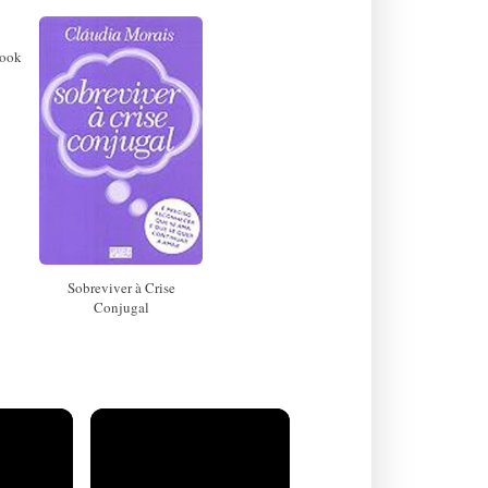
book
Sobreviver à Crise
Conjugal