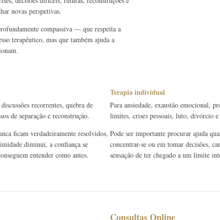
ses, decisões difíceis, ruturas, reconstruções e
har novas perspetivas.
 profundamente compassiva — que respeita a
cesso terapêutico, mas que também ajuda a
cionam.
Terapia individual
 discussões recorrentes, quebra de
Para ansiedade, exaustão emocional, pr
ssos de separação e reconstrução.
limites, crises pessoais, luto, divórcio
unca ficam verdadeiramente resolvidos,
Pode ser importante procurar ajuda quan
timidade diminui, a confiança se
concentrar-se ou em tomar decisões, can
e conseguem entender como antes.
sensação de ter chegado a um limite int
Consultas Online