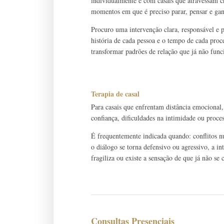
individualmente e com casais que atravessam cri
momentos em que é preciso parar, pensar e gan
Procuro uma intervenção clara, responsável e
história de cada pessoa e o tempo de cada pro
transformar padrões de relação que já não fun
Terapia de casal
Para casais que enfrentam distância emocional,
confiança, dificuldades na intimidade ou proce
É frequentemente indicada quando: conflitos n
o diálogo se torna defensivo ou agressivo, a in
fragiliza ou existe a sensação de que já não s
Consultas Presenciais